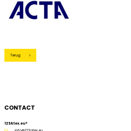
Terug
g
CONTACT
123Atex.eu®
info@123atex.eu