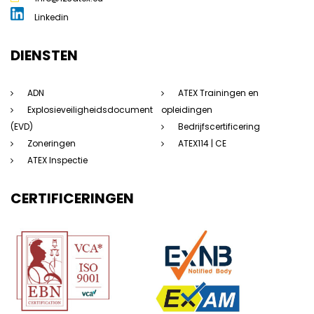
Linkedin
DIENSTEN
ADN
ATEX Trainingen en
Explosieveiligheidsdocument
opleidingen
(EVD)
Bedrijfscertificering
Zoneringen
ATEX114 | CE
ATEX Inspectie
CERTIFICERINGEN