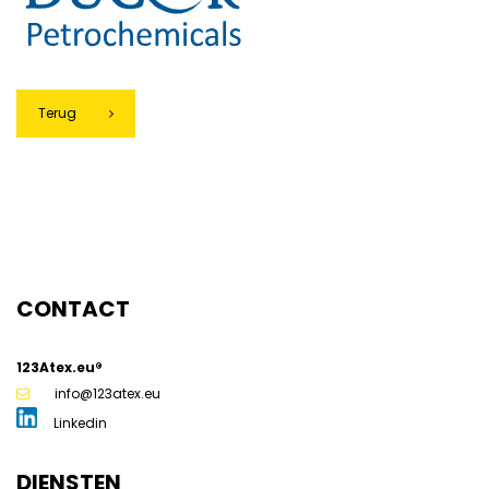
Terug
g
CONTACT
123Atex.eu®
info@123atex.eu
Linkedin
DIENSTEN