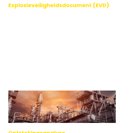
Explosieveiligheidsdocument (EVD)
Veiligheid is van cruciaal belang in de industrie. Het
beschermen van je medewerkers en je equipment
tegen mogelijke explosiegevaren staat daarbij
voorop. 123ATEX.eu ® helpt je co
Lees verder
Ontstekingsanalyse