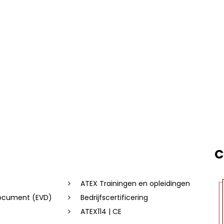
Heb je een nieuw project waarbij explosieveilige
installaties worden ontworpen of gerealiseerd? Dan
is het cruciaal om ATEX al in een vroeg stadium
mee te nemen. We helpen je graag
Lees verder
C
ATEX Trainingen en opleidingen
document (EVD)
Bedrijfscertificering
ATEX114 | CE