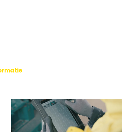
X inspectie en advies tot trainingen en
an de wet- en regelgeving op het gebied van
formatie