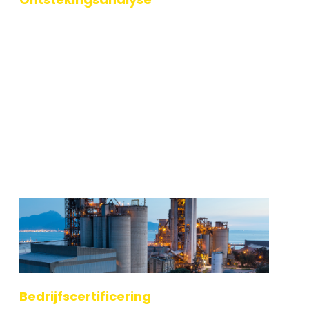
Soms heb je apparatuur waarvan de
explosieveiligheid niet direct vast te stellen is, maar
die wel essentieel is voor jouw bedrijfsvoering. Als
eigenaar ben je verplicht om aantoonb
Lees verder
Bedrijfscertificering