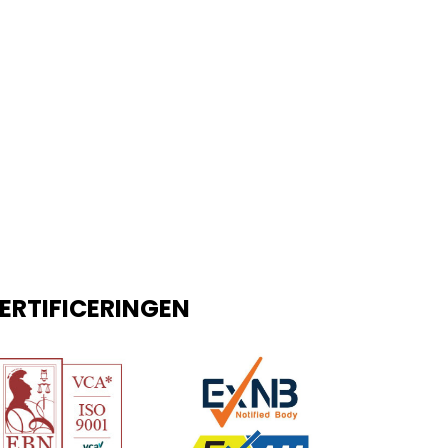
Voor elektrische veiligheid zijn de NEN 1010 en NEN
3140 cruciaal. Nieuwe installaties worden bij
oplevering gekeurd volgens de NEN 1010. Zodra de
installatie in gebruik is, ben je
Lees verder
ERTIFICERINGEN