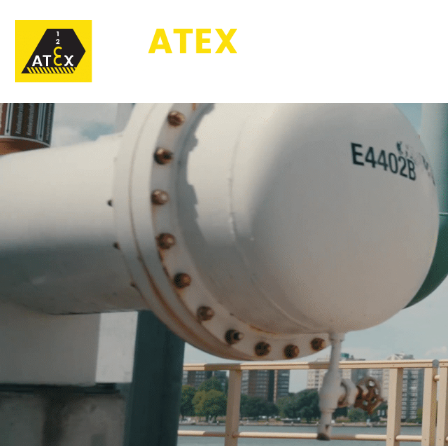
123ATEX.eu ®
O