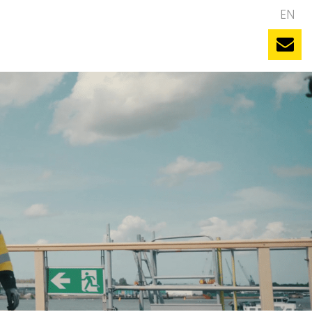
NL
EN
uws
Evenementen
Vacatures
Contact