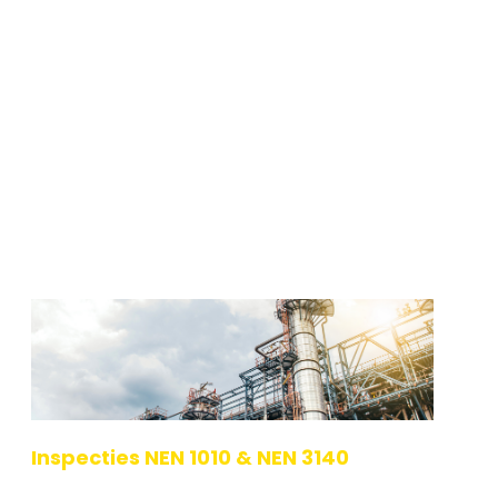
Voert jouw bedrijf reparaties, revisies of renovaties
uit aan explosieveilige apparatuur? Dan wordt er
van je verwacht dat je kunt aantonen dat jouw
bedrijf en jouw medewerkers bes
Lees verder
Inspecties NEN 1010 & NEN 3140