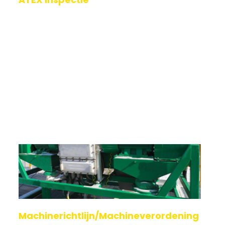
Je explosieveilige installaties en apparatuur
moeten voldoen aan de strengste normen. Bij
123ATEX.eu ® begrijpen we dat veiligheid niet
onderhandelbaar is. Onze visie op ATEX insp
Lees verder
Machinerichtlijn/Machineverordening