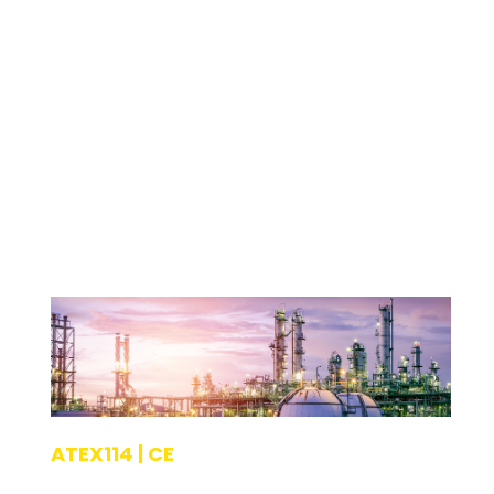
Als ondernemer in de binnenvaart weet je dat de
regelgeving rondom gevaarlijke stoffen steeds
strenger wordt. Het ADN (Europees Verdrag voor
het Vervoer van Gevaarlijke Stoffen ove
Lees verder
ATEX114 | CE