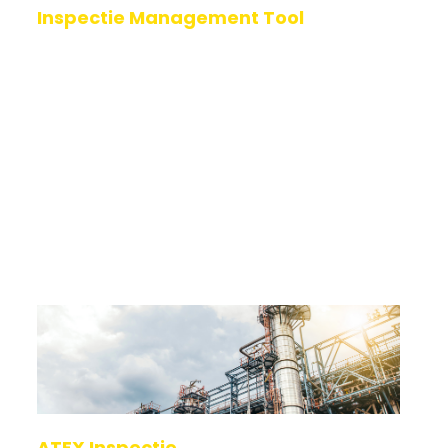
Inspectie Management Tool
Slimmer inspecteren, veiliger werken, altijd
compliant. De 123ATEX.eu ® Inspectie Management
Tool helpt asset owners, maintenance managers,
werkvoorbereiders en inspecteurs om he
Lees verder
ATEX Inspectie