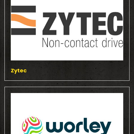
Zytec
g