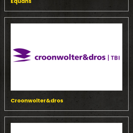
Equans
Croonwolter&dros