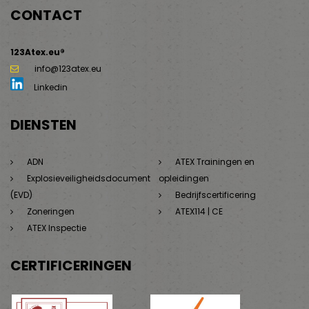
CONTACT
123Atex.eu®
info@123atex.eu
Linkedin
DIENSTEN
ADN
ATEX Trainingen en
Explosieveiligheidsdocument
opleidingen
(EVD)
Bedrijfscertificering
Zoneringen
ATEX114 | CE
ATEX Inspectie
CERTIFICERINGEN