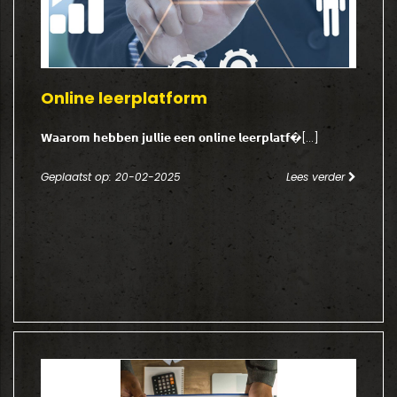
Online leerplatform
𝗪𝗮𝗮𝗿𝗼𝗺 𝗵𝗲𝗯𝗯𝗲𝗻 𝗷𝘂𝗹𝗹𝗶𝗲 𝗲𝗲𝗻 𝗼𝗻𝗹𝗶𝗻𝗲 𝗹𝗲𝗲𝗿𝗽𝗹𝗮𝘁𝗳�[...]
Geplaatst op: 20-02-2025
Lees verder