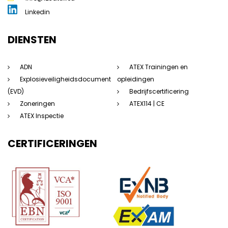
Linkedin
DIENSTEN
ADN
ATEX Trainingen en
Explosieveiligheidsdocument
opleidingen
(EVD)
Bedrijfscertificering
Zoneringen
ATEX114 | CE
ATEX Inspectie
CERTIFICERINGEN