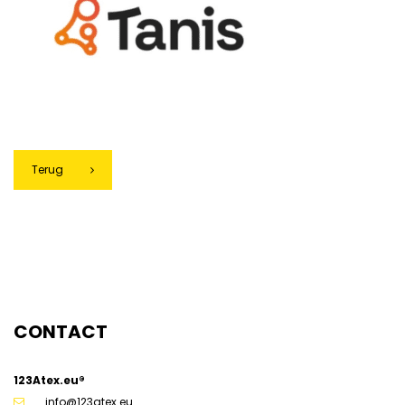
Terug
g
CONTACT
123Atex.eu®
info@123atex.eu