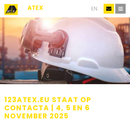
NL
EN
123ATEX.EU STAAT OP
CONTACTA | 4, 5 EN 6
NOVEMBER 2025
Geplaatst op: 21-10-2025