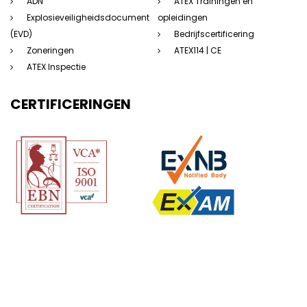
ADN
ATEX Trainingen en
Explosieveiligheidsdocument
opleidingen
(EVD)
Bedrijfscertificering
Zoneringen
ATEX114 | CE
ATEX Inspectie
CERTIFICERINGEN
(c) 123Atex.eu® |
Sitemap
|
Disclaimer
|
Privacyverklaring
|
Algemene
voorwaarden
|
Saas voorwaarden
|
Beleidsverklaring
| Website door: