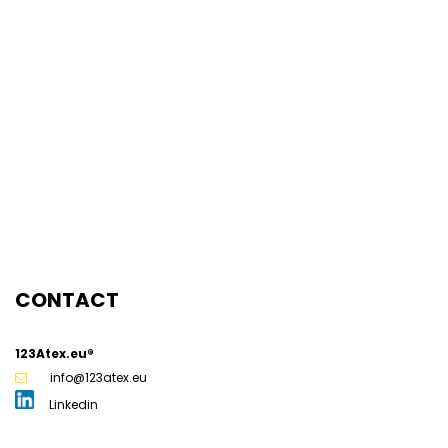
Bestemd voor:
Organisaties die behoefte hebben
aan een praktijkgerichte,
sectorspecifieke leeroplossing.
Vereiste vooropleiding:
Is afhankelijk van de inhoud van de
maatwerktraining.
Tijdsduur:
Variabel.
Locatie:
Stellendam, Zwolle of op locatie.
CONTACT
123Atex.eu®
info@123atex.eu
Linkedin