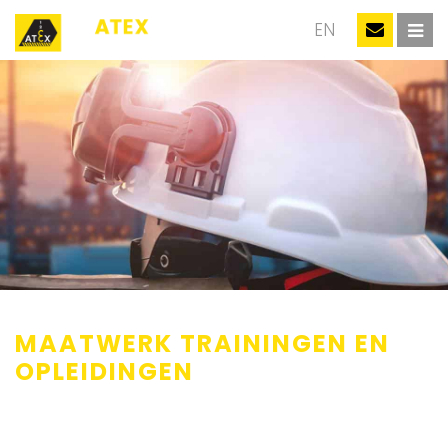
NL
EN
MAATWERK TRAININGEN EN
OPLEIDINGEN
Elke werkomgeving is uniek, dat geldt ook voor de
veiligheidsuitdagingen rondom explosieve atmosferen (ATEX).