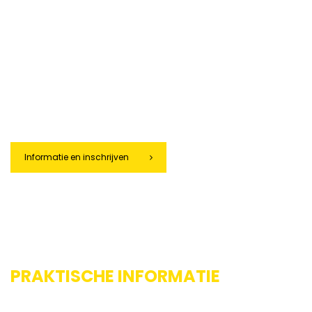
Verdieping op specifieke thema’s, zoals zonering,
apparatuurselectie of wet- en regelgeving
Flexibele opzet: klassikaal, online of inhouse
Mogelijkheid tot toetsing en certificering
Benieuwd naar de mogelijkheden? Neem contact met ons op om
jouw maatwerk ATEX training of opleiding samen te stellen.
Informatie en inschrijven
PRAKTISCHE INFORMATIE