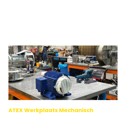
ATEX Werkplaats Mechanisch
In de ATEX Werkplaats Mechanisch training worden
deelnemers opgeleid om werkzaamheden