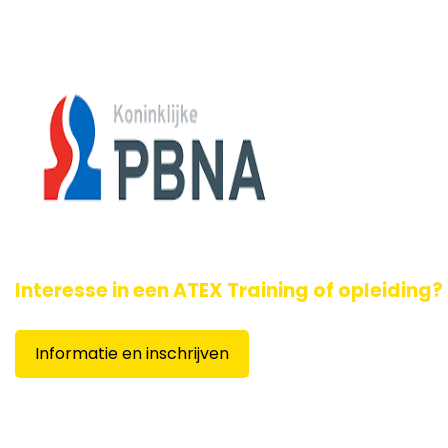
Wij bieden toetsing en certificering ook aan via
PBNA
.
Interesse in een ATEX Training of opleiding?
Informatie en inschrijven
123ATEX.eu ® biedt de volgen