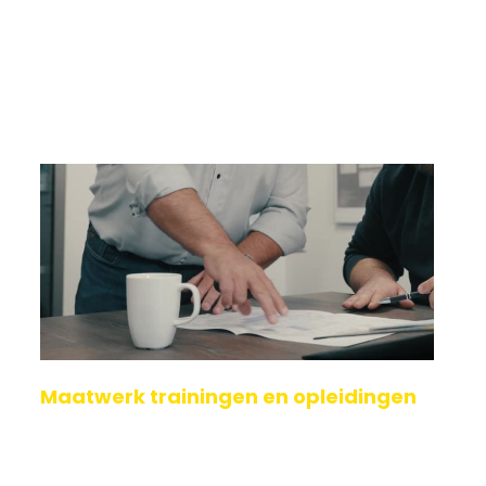
Maatwerk trainingen en opleidingen
Wij bieden naast onze standaard ATEX trainingen
en opleidingen ook trainingen op maat aan,