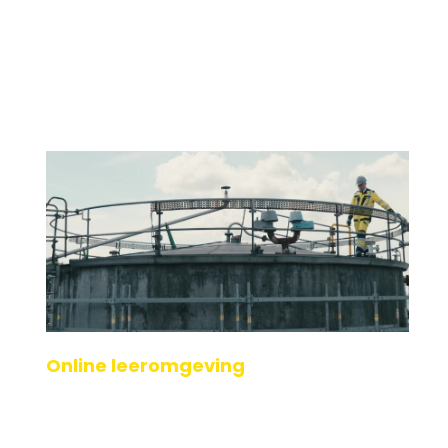
Online leeromgeving
Binnen de online leeromgeving van 123ATEX.eu ®
kunnen medewerkers gemakkelijk ATEX kennis en