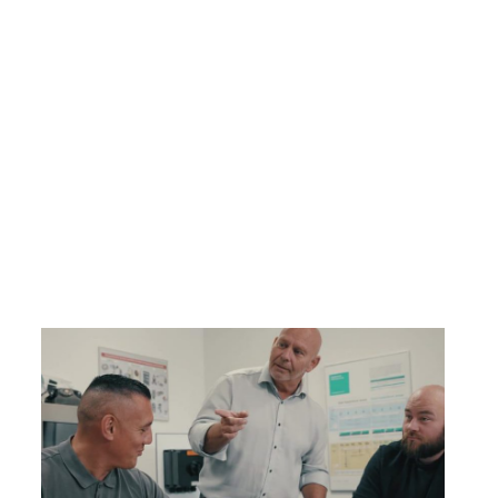
volledig afgestemd op jouw specifieke
vraagstukken, doelen en werkomgeving. We stellen
een passend trainingsschema samen, denk
bijvoorbeeld aan een serie kennissessies waarbij er
dieper wordt ingegaan op één of meerdere
specifieke onderwerpen.
Lees verder