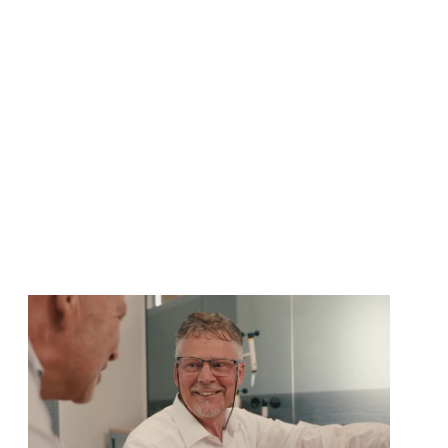
uitvoeren aan componenten die worden toegepast
op Ex-equipment. De nadruk ligt op praktische
kennis, veilig werken en conformiteit met ATEX-
wetgeving.
Lees verder