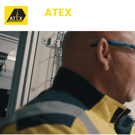
123ATEX.eu ®
O