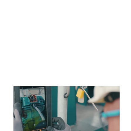
vaardigheden opdoen en bijhouden. Binnen onze
online leeromgeving kun je online
trainingsprogramma volgen welke bestaat uit
meerdere e-learning modules. De modules zijn
ingericht voor verschillende werkterreinen en
disciplines.
Lees verder