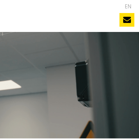
NL
EN
uws
Evenementen
Vacatures
Contact