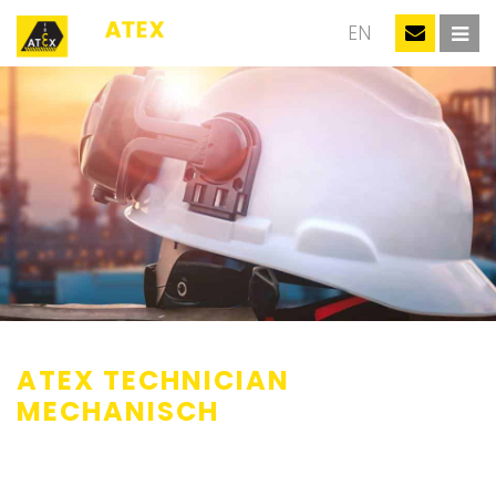
NL
EN
ATEX TECHNICIAN
MECHANISCH
Personen die mechanische installaties maken, onderhouden en
repareren in een explosiegevaarlijke omgeving, moeten kennis