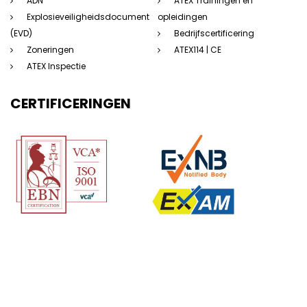
ADN
ATEX Trainingen en
Explosieveiligheidsdocument
opleidingen
(EVD)
Bedrijfscertificering
Zoneringen
ATEX114 | CE
ATEX Inspectie
CERTIFICERINGEN
(c) 123Atex.eu® |
Sitemap
|
Disclaimer
|
Privacyverklaring
|
Algemene
voorwaarden
|
Saas voorwaarden
|
Beleidsverklaring
| Website door: