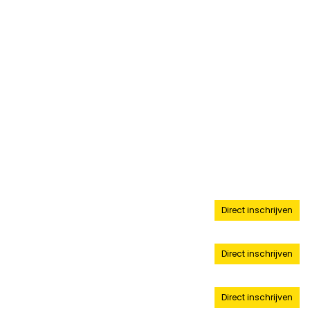
Rotating, Process Engineering,
Uitvoerenden M
Vereiste vooropleiding:
ATEX Awareness in combinatie met
een MBO Werktuigbouw opleiding en
relevante werkervaring
Tijdsduur:
1 dag
Locatie:
Stellendam, Zwolle of op locatie
Cursusdata en inschrijven
21 juli 2026
Direct inschrijven
Stellendam
6 augustus 2026
Direct inschrijven
Stellendam
20 augustus 2026
Direct inschrijven
Stellendam