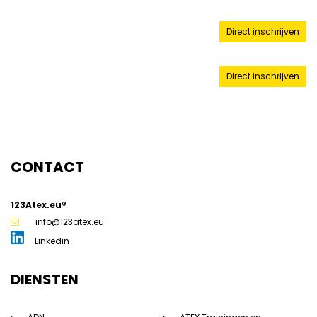
22 september 2026
Direct inschrijven
Stellendam
16 oktober 2026
Direct inschrijven
Stellendam
CONTACT
123Atex.eu®
info@123atex.eu
Linkedin
DIENSTEN