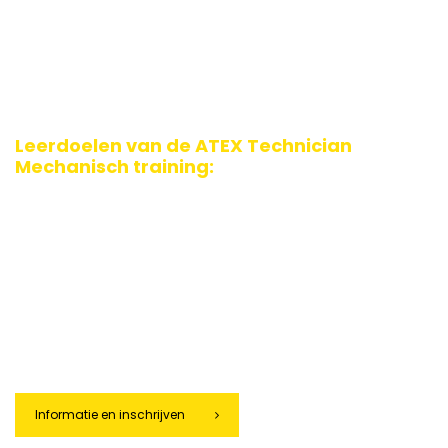
Montage algemene eisen
Beschermingswijzen Ex h, Ex c, Ex b, Ex k
Seals, koppelingen, samenstel
IHA
Reparatie faciliteit
Leerdoelen van de ATEX Technician
Mechanisch training:
ATEX-wetgeving (114 & 153)
Herkennen van gevarenzones en ontstekingsbronnen
Correct toepassen van maatregelen en procedures
Verantwoord werken met Ex-apparatuur
Werkvergunningen
Werken in de zone
Onderhoud-Reparatie-Revisie-Renovatie
Informatie en inschrijven