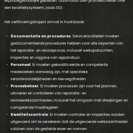
explosiegevaarlijke gebieden. Daarnaast dien je te beschikken over
een kwaliteitssysteem, zoals ISO.
Het certificeringstraject omvat in hoofdzaak:
Documentatie en procedures
: Servicefaciliteiten moeten
gedocumenteerde procedures hebben voor alle aspecten van
het reparatie- en revisieproces, inclusief werkopdrachten,
inspecties en vrijgave van apparatuur.
Personeel
: Er moeten gekwalificeerde en competente
medewerkers aanwezig zijn, met specifieke
verantwoordelijkheden en bevoegdheden.
Procesbeheer
: Er moeten processen zijn voor het plannen,
uitvoeren en controleren van reparatie- en
revisiewerkzaamheden, inclusief het omgaan met afwijkingen en
corrigerende maatregelen.
Kwaliteitscontrole
: Er moeten controles en inspecties worden
uitgevoerd om te verzekeren dat de uitgevoerde werkzaamheden
voldoen aan de gestelde eisen en normen.