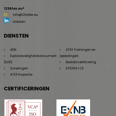
123Atex.eu®
info@123atex.eu
Linkedin
DIENSTEN
ADN
ATEX Trainingen en
Explosieveiligheidsdocument
opleidingen
(EVD)
Bedrijfscertificering
Zoneringen
ATEX114 | CE
ATEX Inspectie
CERTIFICERINGEN