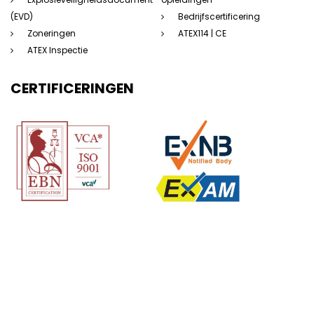
(EVD)
Bedrijfscertificering
Zoneringen
ATEX114 | CE
ATEX Inspectie
CERTIFICERINGEN
(c) 123Atex.eu® |
Sitemap
|
Disclaimer
|
Privacyverklaring
|
Algemene
voorwaarden
|
Saas voorwaarden
|
Beleidsverklaring
| Website door:
Dorst