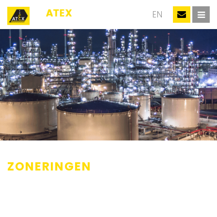
NL
EN
ZONERINGEN
De eerste stap naar een veilige werkomgeving is het correct
classificeren van jouw locatie. Zonering (of gevarenzone-indeling)
is essentieel om bijvoorbeeld te bepalen welke explosieveilige