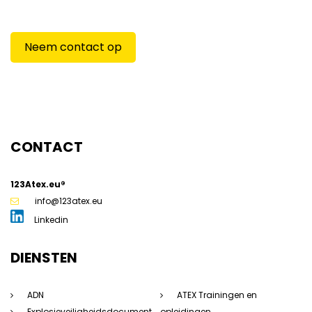
compleet is? Neem contact met ons op!
Neem contact op
CONTACT
123Atex.eu®
info@123atex.eu
Linkedin
DIENSTEN
ADN
ATEX Trainingen en
Explosieveiligheidsdocument
opleidingen