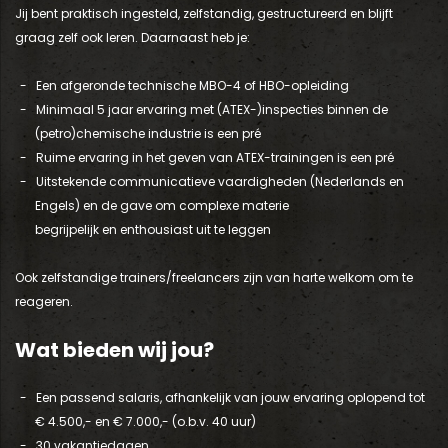
Jij bent praktisch ingesteld, zelfstandig, gestructureerd en blijft
graag zelf ook leren. Daarnaast heb je:
Een afgeronde technische MBO-4 of HBO-opleiding
Minimaal 5 jaar ervaring met (ATEX-)inspecties binnen de
(petro)chemische industrie
is een pré
Ruime ervaring in het geven van ATEX-trainingen
is een pré
Uitstekende communicatieve vaardigheden (Nederlands en
Engels) en de gave om complexe materie
begrijpelijk en enthousiast uit te leggen
Ook zelfstandige trainers/freelancers zijn van harte welkom om te
reageren.
Wat bieden wij jou?
Een passend salaris, afhankelijk van jouw ervaring oplopend tot
€ 4.500,- en € 7.000,- (o.b.v. 40 uur)
30 vakantiedagen