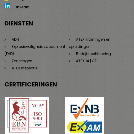
Linkedin
DIENSTEN
ADN
ATEX Trainingen en
Explosieveiligheidsdocument
opleidingen
(EVD)
Bedrijfscertificering
Zoneringen
ATEX114 | CE
ATEX Inspectie
CERTIFICERINGEN