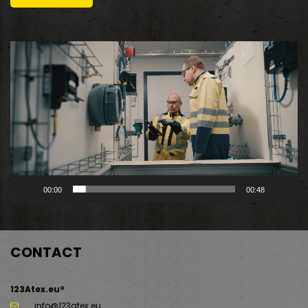
Videospeler
00:00
00:48
CONTACT
123Atex.eu®
info@123atex.eu