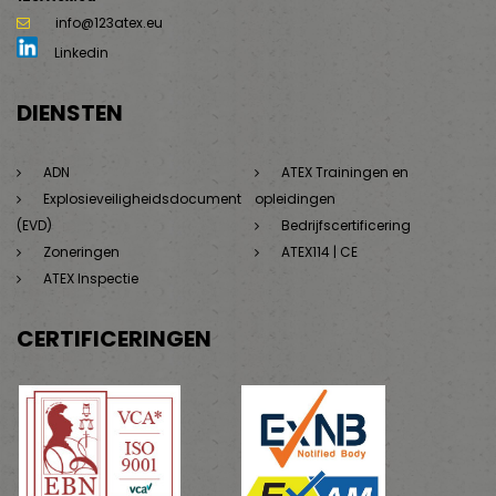
info@123atex.eu
Linkedin
DIENSTEN
ADN
ATEX Trainingen en
Explosieveiligheidsdocument
opleidingen
(EVD)
Bedrijfscertificering
Zoneringen
ATEX114 | CE
ATEX Inspectie
CERTIFICERINGEN