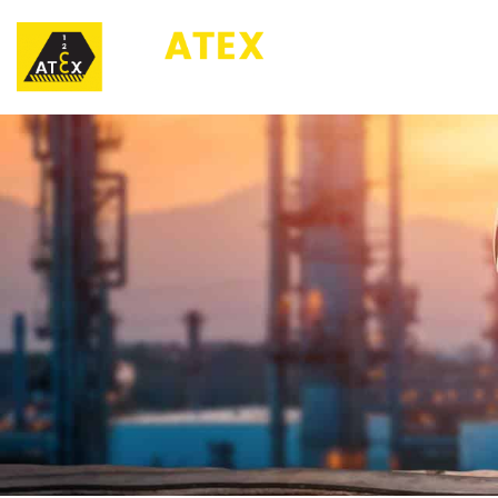
123ATEX.eu ®
O