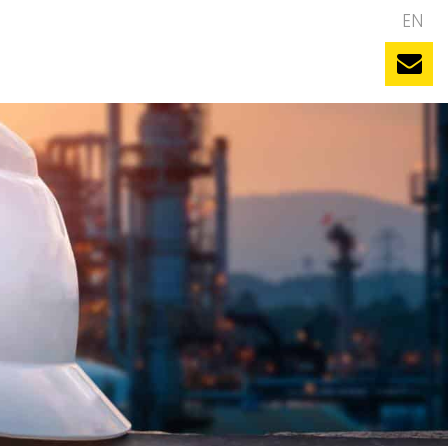
NL
EN
uws
Evenementen
Vacatures
Contact