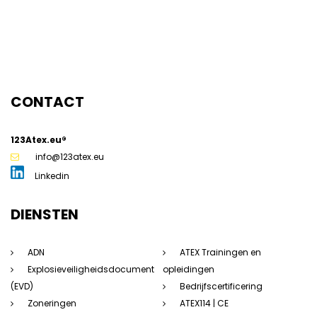
CONTACT
123Atex.eu®
info@123atex.eu
Linkedin
DIENSTEN
ADN
ATEX Trainingen en
Explosieveiligheidsdocument
opleidingen
(EVD)
Bedrijfscertificering
Zoneringen
ATEX114 | CE