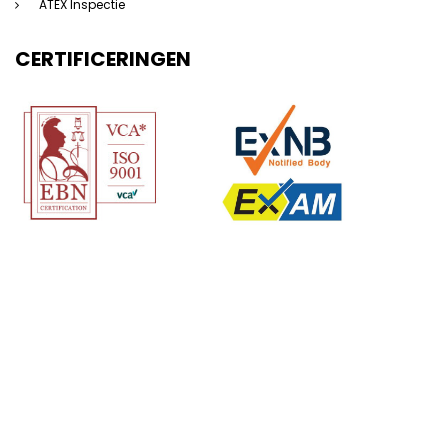
ATEX Inspectie
CERTIFICERINGEN
(c) 123Atex.eu® |
Sitemap
|
Disclaimer
|
Privacyverklaring
|
Algemene
voorwaarden
|
Saas voorwaarden
|
Beleidsverklaring
| Website door:
Dorst