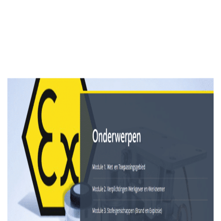
06-25115476.
Ontdek hoe onze nieuwe E-learningmodule uw bedrijf kan helpen
voldoen aan de ATEX-richtlijnen en zorg ervoor dat uw personeel
altijd goed geïnformeerd en voorbereid is.