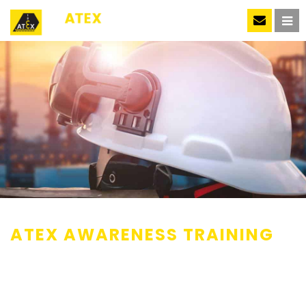
NL
ATEX AWARENESS TRAINING
Geplaatst op: 22-05-2024
Bij 123ATEX.eu begrijpen we hoe belangrijk het is voor onze
opdrachtgevers om hun personeel bewust te maken van de ATEX-