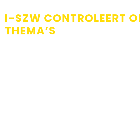
I-SZW CONTROLEERT OP
THEMA’S
Geplaatst op: 16-12-2019
BRZO bedrijven, let op!
Zet tijdig het juiste beleid uit om overtreding te voorkomen.
Wij helpen jullie met het geven van voorlichting en advies op
Neem contact met ons op:
info@123ATEX.eu
ISZW gaat op drie thema’s specifiek controleren: