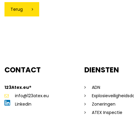
Terug
CONTACT
DIENSTEN
123Atex.eu®
ADN
info@123atex.eu
Explosieveiligheids
Linkedin
Zoneringen
ATEX Inspectie