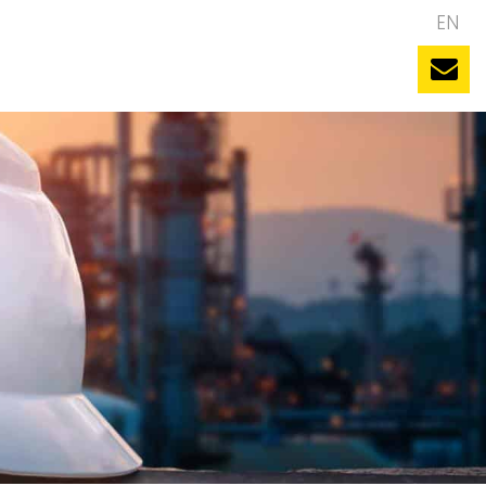
NL
EN
uws
Evenementen
Vacatures
Contact