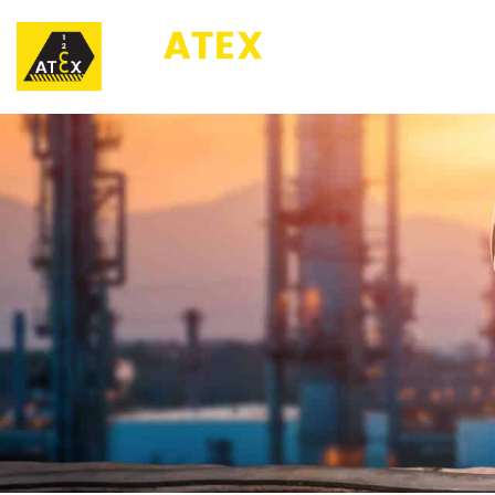
123ATEX.eu ®
O