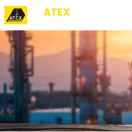
123ATEX.eu ®
O