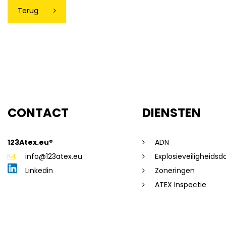
Terug
CONTACT
DIENSTEN
123Atex.eu®
ADN
info@123atex.eu
Explosieveiligheids
Linkedin
Zoneringen
ATEX Inspectie