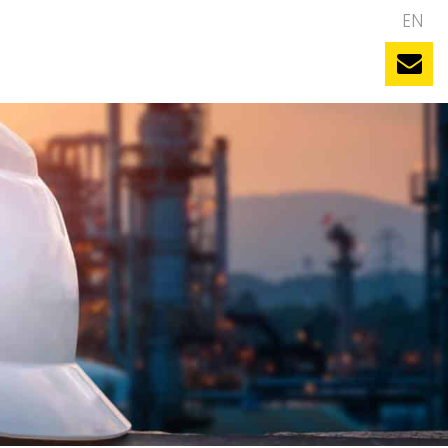
NL
EN
uws
Evenementen
Vacatures
Contact