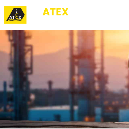
123ATEX.eu ®
O