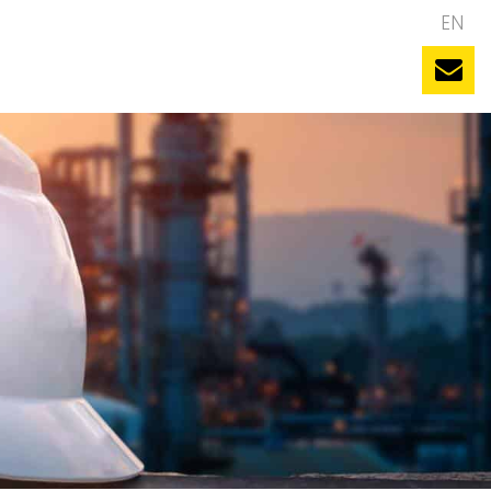
NL
EN
uws
Evenementen
Vacatures
Contact