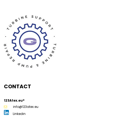
g
CONTACT
123Atex.eu®
info@123atex.eu
Linkedin