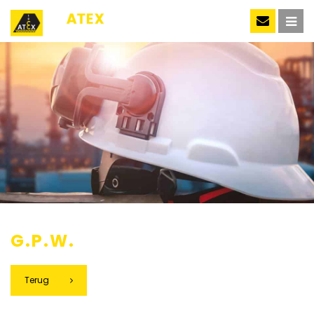
NL
G.P.W.
Terug