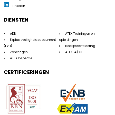
Linkedin
DIENSTEN
ADN
ATEX Trainingen en
Explosieveiligheidsdocument
opleidingen
(EVD)
Bedrijfscertificering
Zoneringen
ATEX114 | CE
ATEX Inspectie
CERTIFICERINGEN