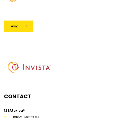
Terug
g
CONTACT
123Atex.eu®
info@123atex.eu