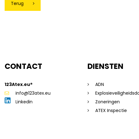
Terug
CONTACT
DIENSTEN
123Atex.eu®
ADN
info@123atex.eu
Explosieveiligheids
Linkedin
Zoneringen
ATEX Inspectie