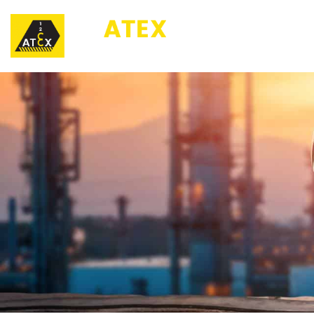
123ATEX.eu ®
O