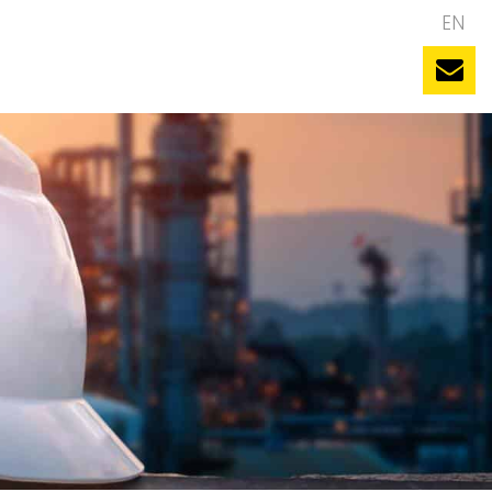
NL
EN
uws
Evenementen
Vacatures
Contact