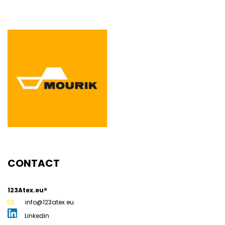
g
CONTACT
123Atex.eu®
info@123atex.eu
Linkedin