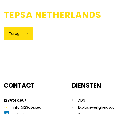
TEPSA NETHERLANDS
Terug
CONTACT
DIENSTEN
123Atex.eu®
ADN
info@123atex.eu
Explosieveiligheids