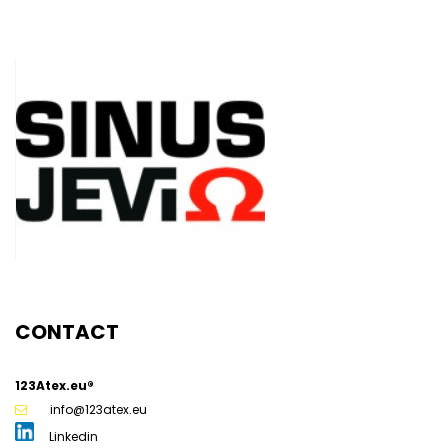
g
CONTACT
123Atex.eu®
info@123atex.eu
Linkedin