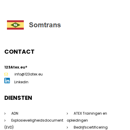
CONTACT
123Atex.eu®
g
info@123atex.eu
Linkedin
DIENSTEN
ADN
ATEX Trainingen en
Explosieveiligheidsdocument
opleidingen
(EVD)
Bedrijfscertificering