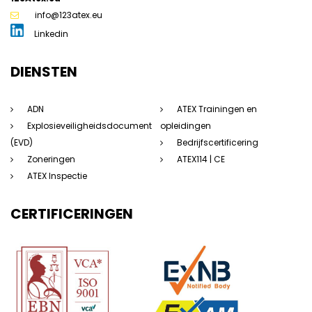
info@123atex.eu
Linkedin
DIENSTEN
ADN
ATEX Trainingen en
Explosieveiligheidsdocument
opleidingen
(EVD)
Bedrijfscertificering
Zoneringen
ATEX114 | CE
ATEX Inspectie
CERTIFICERINGEN