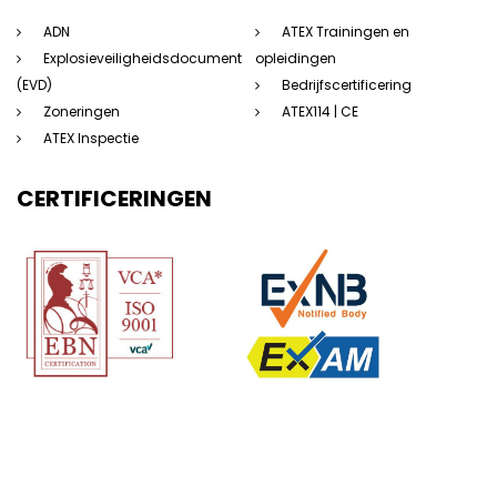
ADN
ATEX Trainingen en
Explosieveiligheidsdocument
opleidingen
(EVD)
Bedrijfscertificering
Zoneringen
ATEX114 | CE
ATEX Inspectie
CERTIFICERINGEN
(c) 123Atex.eu® |
Sitemap
|
Disclaimer
|
Privacyverklaring
|
Algemene