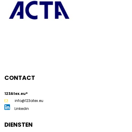
g
CONTACT
123Atex.eu®
info@123atex.eu
Linkedin
DIENSTEN