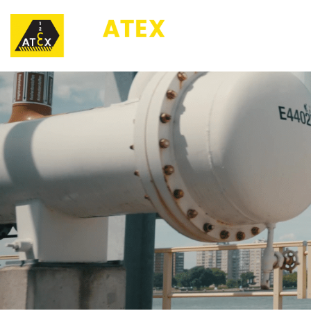
123ATEX.eu ®
O