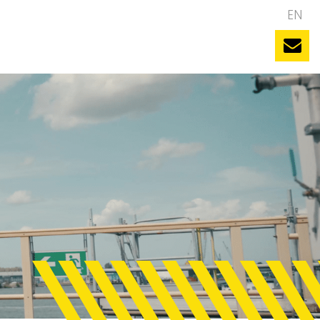
NL
EN
uws
Evenementen
Vacatures
Contact