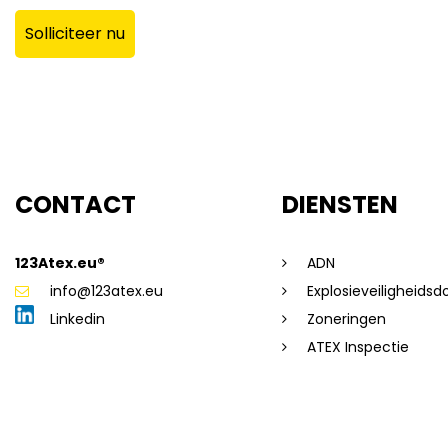
Solliciteer nu
CONTACT
DIENSTEN
123Atex.eu®
ADN
info@123atex.eu
Explosieveiligheids
Linkedin
Zoneringen
ATEX Inspectie