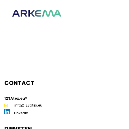
g
CONTACT
123Atex.eu®
info@123atex.eu
Linkedin
DIENSTEN