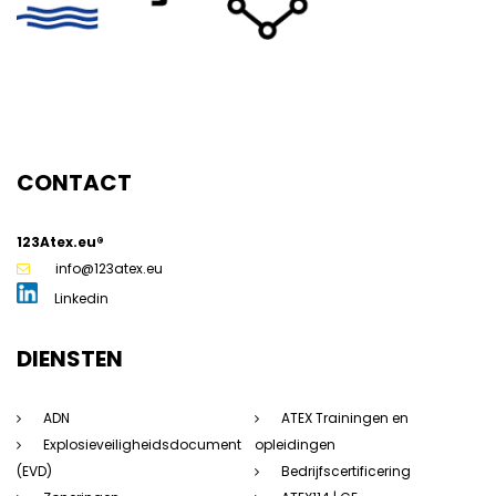
CONTACT
123Atex.eu®
g
info@123atex.eu
Linkedin
DIENSTEN
ADN
ATEX Trainingen en
Explosieveiligheidsdocument
opleidingen
(EVD)
Bedrijfscertificering