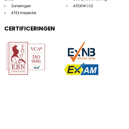
Zoneringen
ATEX114 | CE
ATEX Inspectie
CERTIFICERINGEN
(c) 123Atex.eu® |
Sitemap
|
Disclaimer
|
Privacyverklaring
|
Algemene
voorwaarden
|
Saas voorwaarden
|
Beleidsverklaring
| Website door:
Dorst