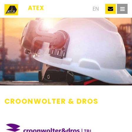
NL
EN
CROONWOLTER & DROS