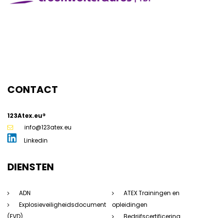
CONTACT
123Atex.eu®
g
info@123atex.eu
Linkedin
DIENSTEN
ADN
ATEX Trainingen en
Explosieveiligheidsdocument
opleidingen
(EVD)
Bedrijfscertificering