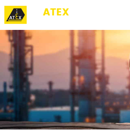
123ATEX.eu ®
O