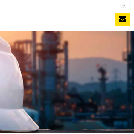
NL
EN
uws
Evenementen
Vacatures
Contact