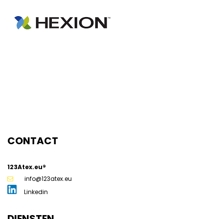
g
CONTACT
123Atex.eu®
info@123atex.eu
Linkedin
DIENSTEN