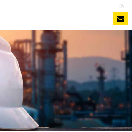
NL
EN
uws
Evenementen
Vacatures
Contact