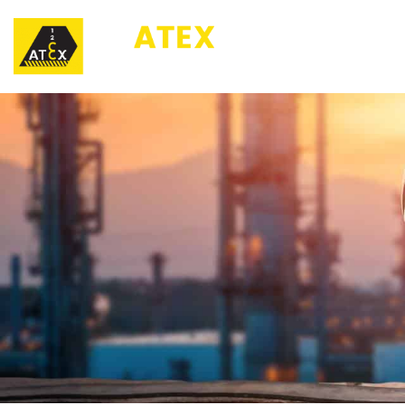
123ATEX.eu ®
O