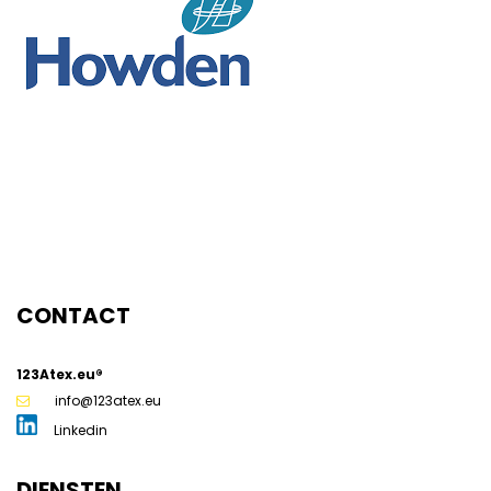
g
CONTACT
123Atex.eu®
info@123atex.eu
Linkedin
DIENSTEN