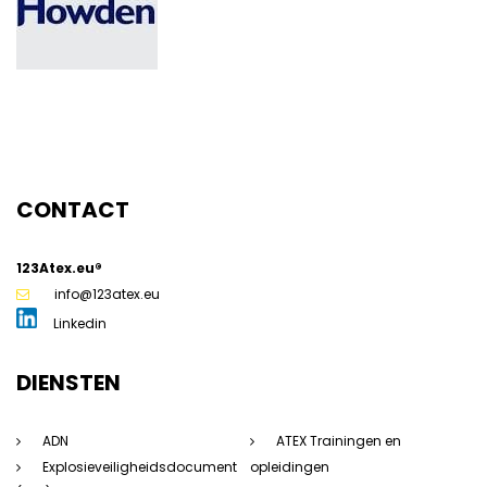
CONTACT
g
123Atex.eu®
info@123atex.eu
Linkedin
DIENSTEN
ADN
ATEX Trainingen en
Explosieveiligheidsdocument
opleidingen