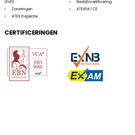
(EVD)
Bedrijfscertificering
Zoneringen
ATEX114 | CE
ATEX Inspectie
CERTIFICERINGEN
(c) 123Atex.eu® |
Sitemap
|
Disclaimer
|
Privacyverklaring
|
Algemene
voorwaarden
|
Saas voorwaarden
|
Beleidsverklaring
| Website door:
Dorst