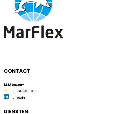
g
CONTACT
123Atex.eu®
info@123atex.eu
Linkedin
DIENSTEN