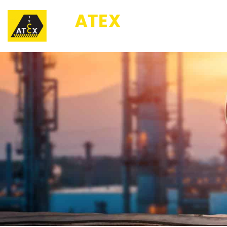
123ATEX.eu ®
O