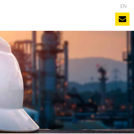
NL
EN
uws
Evenementen
Vacatures
Contact