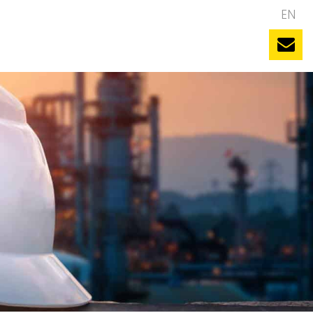
NL
EN
uws
Evenementen
Vacatures
Contact