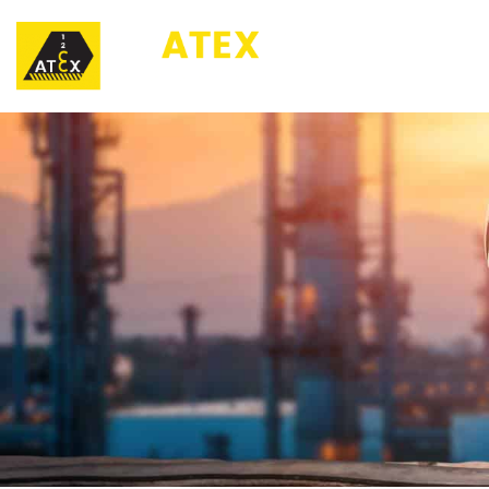
123ATEX.eu ®
O