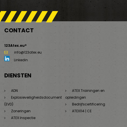
CONTACT
123Atex.eu®
info@123atex.eu
Linkedin
g
DIENSTEN
ADN
ATEX Trainingen en
Explosieveiligheidsdocument
opleidingen
(EVD)
Bedrijfscertificering
Zoneringen
ATEX114 | CE
ATEX Inspectie