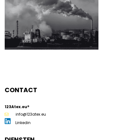
g
CONTACT
123Atex.eu®
info@123atex.eu
Linkedin
DIENSTEN