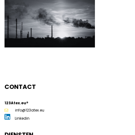
g
CONTACT
123Atex.eu®
info@123atex.eu
Linkedin
DIENSTEN