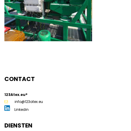
g
CONTACT
123Atex.eu®
info@123atex.eu
Linkedin
DIENSTEN