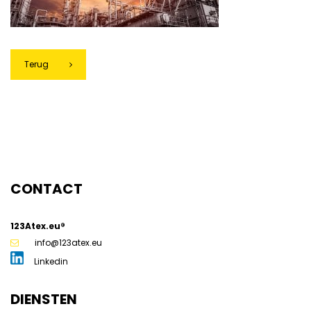
Terug
g
CONTACT
123Atex.eu®
info@123atex.eu
Linkedin
DIENSTEN