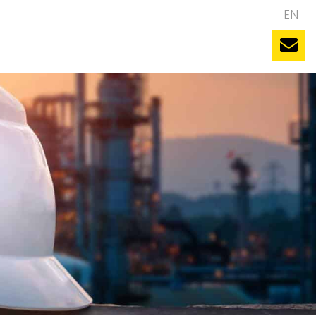
NL
EN
uws
Evenementen
Vacatures
Contact