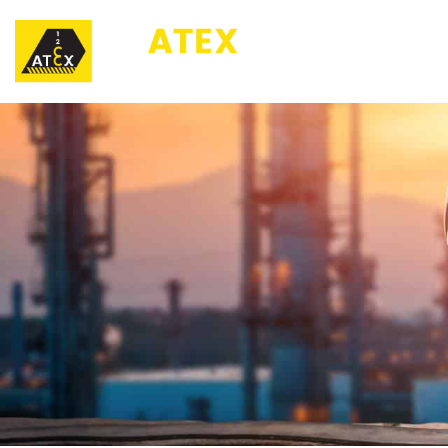
123ATEX.eu ®
O