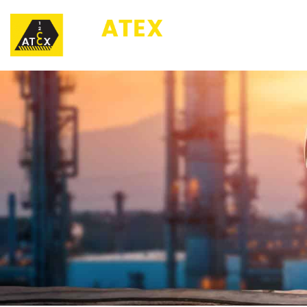
123ATEX.eu ®
O