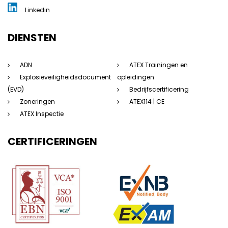
Linkedin
DIENSTEN
ADN
ATEX Trainingen en
Explosieveiligheidsdocument
opleidingen
(EVD)
Bedrijfscertificering
Zoneringen
ATEX114 | CE
ATEX Inspectie
CERTIFICERINGEN