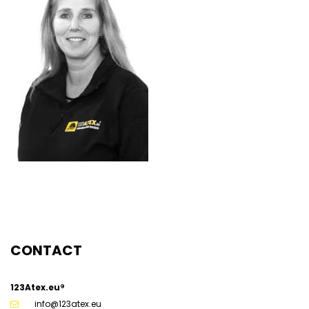
g
CONTACT
123Atex.eu®
info@123atex.eu