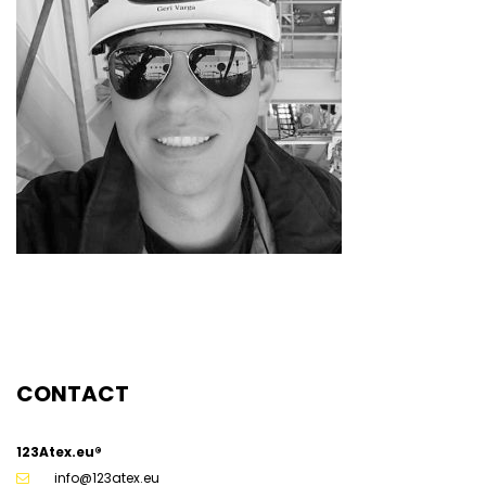
g
CONTACT
123Atex.eu®
info@123atex.eu