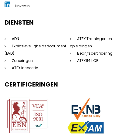
Linkedin
DIENSTEN
ADN
ATEX Trainingen en
Explosieveiligheidsdocument
opleidingen
(EVD)
Bedrijfscertificering
Zoneringen
ATEX114 | CE
ATEX Inspectie
CERTIFICERINGEN